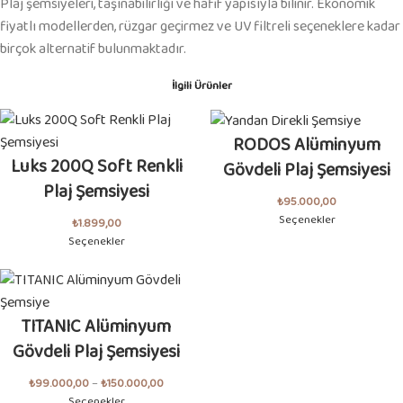
Plaj şemsiyeleri, taşınabilirliği ve hafif yapısıyla bilinir. Ekonomik
fiyatlı modellerden, rüzgar geçirmez ve UV filtreli seçeneklere kadar
birçok alternatif bulunmaktadır.
İlgili Ürünler
RODOS Alüminyum
Luks 200Q Soft Renkli
Gövdeli Plaj Şemsiyesi
Plaj Şemsiyesi
₺
95.000,00
Seçenekler
₺
1.899,00
Seçenekler
TITANIC Alüminyum
Gövdeli Plaj Şemsiyesi
₺
99.000,00
–
₺
150.000,00
Seçenekler