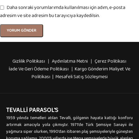
Daha sonraki yorumlarımda kullanılması için adım, e-posta
adresim ve site adresim bu tarayıcıya kaydedilsin.
Gizlilik Politikası
|
Aydınlatma Metni
|
Çerez Politikası
İade Ve Geri Ödeme Politikası
|
Kargo Gönderim Maliyet Ve
Politikası | Mesafeli Satış Sözleşmesi
TEVALLI PARASOL'S
1959 yılında temelleri atılan Tevalli, gölgenin hayata kattığı konforu
artırmak amacıyla yola çıkmıştır. 1971’de Türk Şemsiye Sanayii ile
yağmura siper olurken, 1990’dan itibaren plaj şemsiyeleriyle güneşten
koruma sağlamış, 2000’li yıllarda ise Mega şemsiyelerle büyük alanları