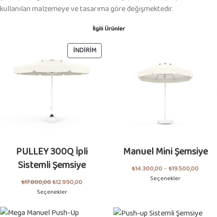
kullanılan malzemeye ve tasarıma göre değişmektedir.
İlgili Ürünler
İNDIRIM
PULLEY 300Q İpli
Manuel Mini Şemsiye
Sistemli Şemsiye
₺
14.300,00
–
₺
19.500,00
Seçenekler
₺
17.800,00
₺
12.990,00
Seçenekler