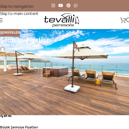
Skip to navigation
Skip to main content
ŞEMSIYELER
Şemsiye Fiyatları
0
Tevalli Shop
Üzerinde Nisan 10, 2025
Şemsiye Fiyatları
Açık hava alanlarında konforu ve estetiği bir arada yaşamak
isteyenler için şemsiye seçimi oldukça önemlidir. Ancak fiyatlar;
şemsiyenin türüne, boyutuna, malzeme kalitesine ve dayanıklılığına
göre farklılık gösterebilir. Bu yazıda 2025 yılı itibarıyla güncel
şemsiye fiyatları hakkında detaylı bilgi bulabilirsiniz.
İçerik:
Büyük Şemsiye Fiyatları