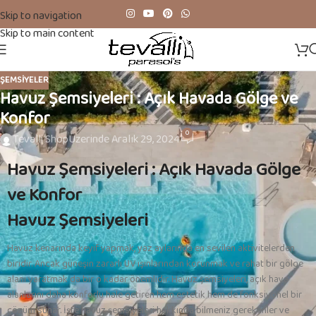
Skip to navigation
Skip to main content
ŞEMSIYELER
Havuz Şemsiyeleri : Açık Havada Gölge ve
Konfor
0
Tevalli Shop
Üzerinde Aralık 29, 2024
Havuz Şemsiyeleri : Açık Havada Gölge
ve Konfor
Havuz Şemsiyeleri
Havuz kenarında keyif yapmak, yaz aylarında en sevilen aktivitelerden
biridir. Ancak güneşin zararlı UV ışınlarından korunmak ve rahat bir gölge
alanı yaratmak da bir o kadar önemlidir. Havuz şemsiyeleri, açık hava
alanlarını daha konforlu hale getiren hem estetik hem de fonksiyonel bir
çözüm sunar. İşte havuz şemsiyeleri hakkında bilmeniz gerekenler ve