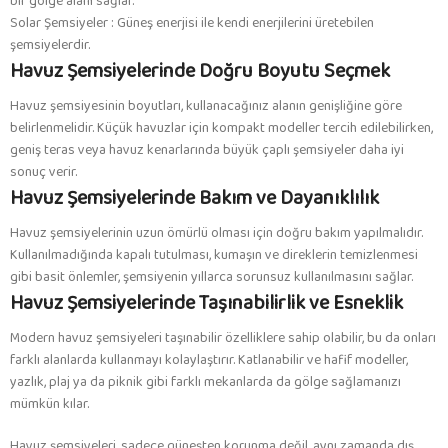
bir gölge alanı sağlar.
Solar Şemsiyeler : Güneş enerjisi ile kendi enerjilerini üretebilen
şemsiyelerdir.
Havuz Şemsiyelerinde Doğru Boyutu Seçmek
Havuz şemsiyesinin boyutları, kullanacağınız alanın genişliğine göre
belirlenmelidir. Küçük havuzlar için kompakt modeller tercih edilebilirken,
geniş teras veya havuz kenarlarında büyük çaplı şemsiyeler daha iyi
sonuç verir.
Havuz Şemsiyelerinde Bakım ve Dayanıklılık
Havuz şemsiyelerinin uzun ömürlü olması için doğru bakım yapılmalıdır.
Kullanılmadığında kapalı tutulması, kumaşın ve direklerin temizlenmesi
gibi basit önlemler, şemsiyenin yıllarca sorunsuz kullanılmasını sağlar.
Havuz Şemsiyelerinde Taşınabilirlik ve Esneklik
Modern havuz şemsiyeleri taşınabilir özelliklere sahip olabilir, bu da onları
farklı alanlarda kullanmayı kolaylaştırır. Katlanabilir ve hafif modeller,
yazlık, plaj ya da piknik gibi farklı mekanlarda da gölge sağlamanızı
mümkün kılar.
Havuz şemsiyeleri, sadece güneşten korunma değil, aynı zamanda dış