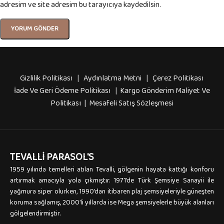
adresim ve site adresim bu tarayıcıya kaydedilsin.
Gizlilik Politikası
|
Aydınlatma Metni
|
Çerez Politikası
İade Ve Geri Ödeme Politikası
|
Kargo Gönderim Maliyet Ve
Politikası | Mesafeli Satış Sözleşmesi
TEVALLI PARASOL'S
1959 yılında temelleri atılan Tevalli, gölgenin hayata kattığı konforu
artırmak amacıyla yola çıkmıştır. 1971’de Türk Şemsiye Sanayii ile
yağmura siper olurken, 1990’dan itibaren plaj şemsiyeleriyle güneşten
koruma sağlamış, 2000’li yıllarda ise Mega şemsiyelerle büyük alanları
gölgelendirmiştir.