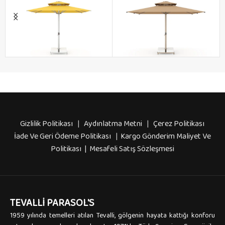
ATLANTIC Mini Alüminyum
ATLANTIC Mini Alüminyum
Gövdeli Teleskopik Sistemli
Gövdeli Teleskopik Sistemli
Şemsiye
Şemsiye
Gizlilik Politikası
|
Aydınlatma Metni
|
Çerez Politikası
Teleskopik Seri
Teleskopik Seri
İade Ve Geri Ödeme Politikası
|
Kargo Gönderim Maliyet Ve
₺
162.000,00
₺
189.500,00
Politikası | Mesafeli Satış Sözleşmesi
TEVALLI PARASOL'S
1959 yılında temelleri atılan Tevalli, gölgenin hayata kattığı konforu