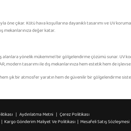
la öne çıkar. Kötü hava koşullarına dayanıklı tasarımı ve UV korumal
dış mekanlarınıza değer katar.
 alanlara yönelik mükemmel bir gölgelendirme çözümü sunar. UV koru
R, modern tasarımı ile dış mekanlarınıza hem estetik hem de işlevsell
hem şık bir atmosfer yaratın hem de güvenilir bir gölgelendirme siste
litikası
|
Aydınlatma Metni
|
Çerez Politikası
|
Kargo Gönderim Maliyet Ve Politikası | Mesafeli Satış Sözleşmesi