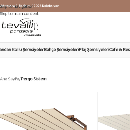
Skip to navigation
akkımızda
|
İletişim
|
2026 Koleksiyon
Skip to main content
andan Kollu Şemsiyeler
Bahçe Şemsiyeleri
Plaj Şemsiyeleri
Cafe & Res
Ana Sayfa
/
Pergo Sistem