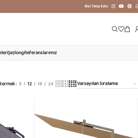
Bizi Takip Edin :
leri
Şezlong
Referanslarımız
termek
9
12
18
24