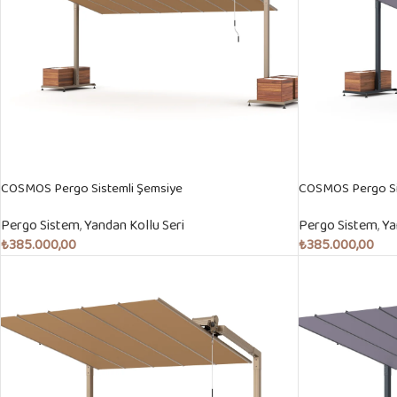
COSMOS Pergo Sistemli Şemsiye
COSMOS Pergo Si
Pergo Sistem
,
Yandan Kollu Seri
Pergo Sistem
,
Ya
₺
385.000,00
₺
385.000,00
Sepete Ekle
Sepete Ekle