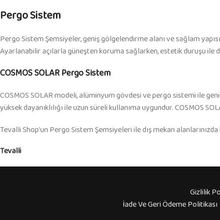
Pergo Sistem
Pergo Sistem Şemsiyeler, geniş gölgelendirme alanı ve sağlam yapısıy
Ayarlanabilir açılarla güneşten koruma sağlarken, estetik duruşu ile 
COSMOS SOLAR Pergo Sistem
COSMOS SOLAR modeli, alüminyum gövdesi ve pergo sistemi ile geniş
yüksek dayanıklılığı ile uzun süreli kullanıma uygundur. COSMOS SOLA
Tevalli Shop'un Pergo Sistem Şemsiyeleri ile dış mekan alanlarınızda 
Tevalli
Gizlilik Po
İade Ve Geri Ödeme Politikası