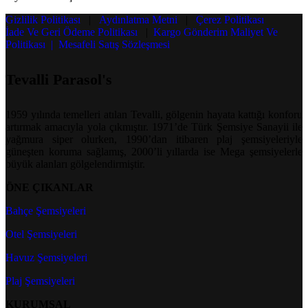
Gizlilik Politikası
|
Aydınlatma Metni
|
Çerez Politikası
İade Ve Geri Ödeme Politikası
|
Kargo Gönderim Maliyet Ve
Politikası | Mesafeli Satış Sözleşmesi
Tevalli Parasol's
1959 yılında temelleri atılan Tevalli, gölgenin hayata kattığı konforu
artırmak amacıyla yola çıkmıştır. 1971’de Türk Şemsiye Sanayii ile
yağmura siper olurken, 1990’dan itibaren plaj şemsiyeleriyle
güneşten koruma sağlamış, 2000’li yıllarda ise Mega şemsiyelerle
büyük alanları gölgelendirmiştir.
ÖNE ÇIKANLAR
Bahçe Şemsiyeleri
Otel Şemsiyeleri
Havuz Şemsiyeleri
Plaj Şemsiyeleri
KURUMSAL