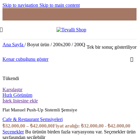
Skip to navigation
Skip to main content
Ana Sayfa
/
Boyut ürün
/
200x200 / 200Q
Tek bir sonuç gösteriliyor
Kenar çubuğunu göster
Tükendi
Karşılaştır
Hızlı Görünüm
İstek listesine ekle
Flat Manuel Push-Up Sistemli Şemsiye
Cafe & Restaurant Şemsiyeleri
₺
32.000,00
–
₺
42.000,00
Fiyat aralığı: ₺32.000,00 - ₺42.000,00
Seçenekler
Bu ürünün birden fazla varyasyonu var. Seçenekler ürün
sayfasından seçilebilir