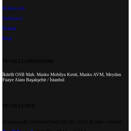
Hakkımızda
Tarihçemiz
İletişim
Blog
TEVALLİ SHOWROOM
İkitelli OSB Mah. Masko Mobilya Kenti, Masko AVM, Meydan
Fuaye Alanı Başakşehir / İstanbul
TEVALLİ OFİS
Oruçreis mah. Giyimkent Vadi cad. No: 106/A Esenler - İstanbul