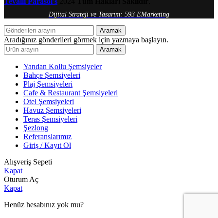
Tevalli Parasol's
2024
Tüm Hakları Saklıdır
.
Dijital Strateji ve Tasarım: 593 EMarketing
Aramak
Aradığınız gönderileri görmek için yazmaya başlayın.
Aramak
Yandan Kollu Şemsiyeler
Bahçe Şemsiyeleri
Plaj Şemsiyeleri
Cafe & Restaurant Şemsiyeleri
Otel Şemsiyeleri
Havuz Şemsiyeleri
Teras Şemsiyeleri
Şezlong
Referanslarımız
Giriş / Kayıt Ol
Alışveriş Sepeti
Kapat
Oturum Aç
Kapat
Henüz hesabınız yok mu?